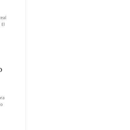
Real
 El
D
ora
so