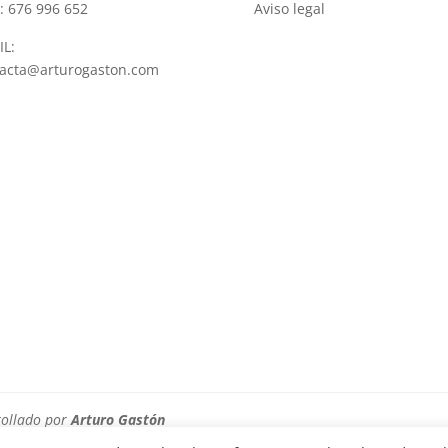
: 676 996 652
Aviso legal
L:
tacta@arturogaston.com
rollado por
Arturo Gastón