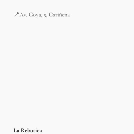
📍Av. Goya, 5, Cariñena
Bares, restaurantes,
comercios y alojamientos
La Rebotica