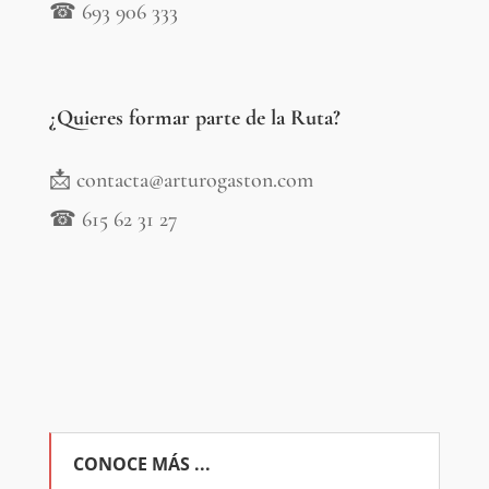
☎ 693 906 333
¿Quieres formar parte de la Ruta?
📩 contacta@arturogaston.com
☎
615 62 31 27
Enoturismo
CONOCE MÁS ...