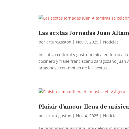
Las sextas Jornadas Juan Altam
por
arturogaston
|
Nov 7, 2025
|
Noticias
Iniciativa cultural y gastronómica en torno a la 
cocinero y fraile franciscano zaragozano Juan 
aragonesa con motivo de las sextas...
Plaisir d’amour llena de músic
por
arturogaston
|
Nov 4, 2025
|
Noticias
Te proponemos asistir a una delicia musical en