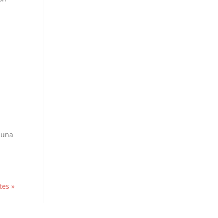
n una
tes »