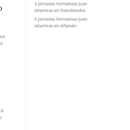
II Jornadas Formativas Juan
D
Altamiras en Fuendetodos
II Jornadas Formativas Juan
Altamiras en Alfamén
ora
so
TA
o