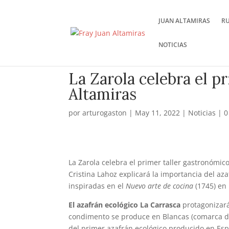
JUAN ALTAMIRAS
R
NOTICIAS
La Zarola celebra el p
Altamiras
por
arturogaston
|
May 11, 2022
|
Noticias
|
0
La Zarola celebra el primer taller gastronómic
Cristina Lahoz explicará la importancia del az
inspiradas en el
Nuevo arte de cocina
(1745) en
El azafrán ecológico La Carrasca
protagonizará
condimento se produce en Blancas (comarca de 
del primer azafrán ecológico producido en Es