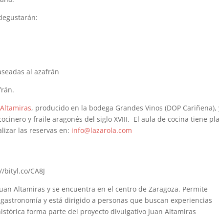
 degustarán:
aseadas al azafrán
frán.
 Altamiras
, producido en la bodega Grandes Vinos (DOP Cariñena), 
cinero y fraile aragonés del siglo XVIII. El aula de cocina tiene pl
lizar las reservas en:
info@lazarola.com
/bityl.co/CA8J
Juan Altamiras y se encuentra en el centro de Zaragoza. Permite
a gastronomía y está dirigido a personas que buscan experiencias
histórica forma parte del proyecto divulgativo Juan Altamiras