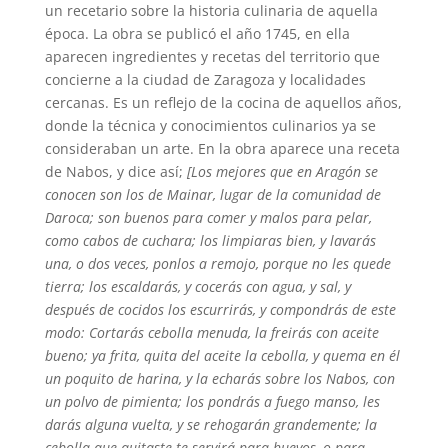
un recetario sobre la historia culinaria de aquella
época. La obra se publicó el año 1745, en ella
aparecen ingredientes y recetas del territorio que
concierne a la ciudad de Zaragoza y localidades
cercanas. Es un reflejo de la cocina de aquellos años,
donde la técnica y conocimientos culinarios ya se
consideraban un arte. En la obra aparece una receta
de Nabos, y dice así;
[Los mejores que en Aragón se
conocen son los de Mainar, lugar de la comunidad de
Daroca; son buenos para comer y malos para pelar,
como cabos de cuchara; los limpiaras bien, y lavarás
una, o dos veces, ponlos a remojo, porque no les quede
tierra; los escaldarás, y cocerás con agua, y sal, y
después de cocidos los escurrirás, y compondrás de este
modo: Cortarás cebolla menuda, la freirás con aceite
bueno; ya frita, quita del aceite la cebolla, y quema en él
un poquito de harina, y la echarás sobre los Nabos, con
un polvo de pimienta; los pondrás a fuego manso, les
darás alguna vuelta, y se rehogarán grandemente; la
cebolla que quitaste te servirá para huevos, o para