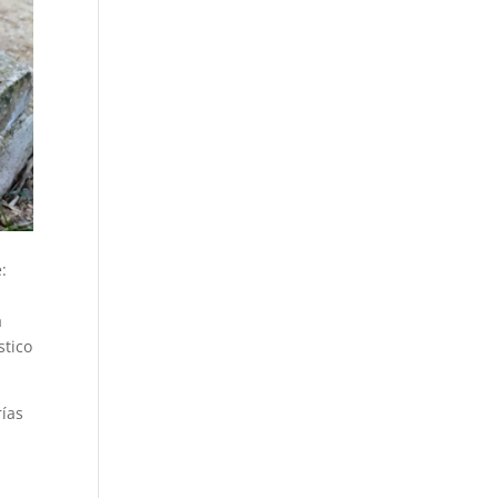
:
a
stico
rías