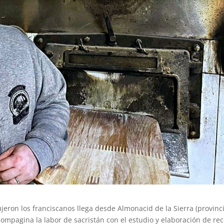
jeron los franciscanos llega desde Almonacid de la Sierra (provinc
ompagina la labor de sacristán con el estudio y elaboración de re