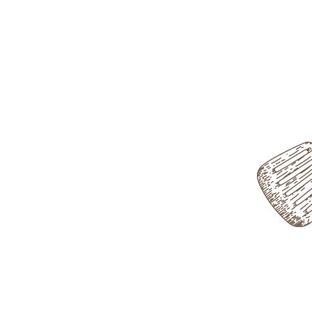
de cocina y copropietario del
 como en sala están empeñados en ofrecer
do la obra de Juan Altamiras me han
incorporarlos a nuestra carta”.