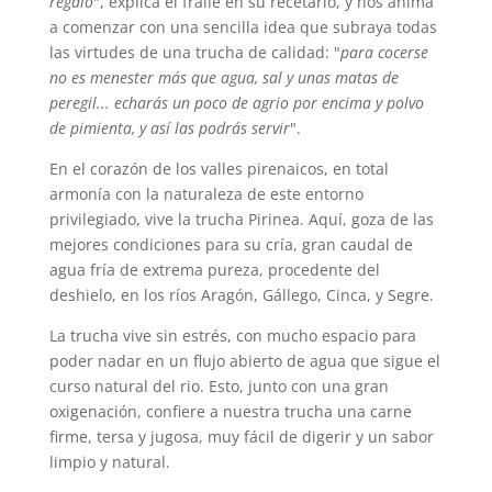
regalo
", explica el fraile en su recetario, y nos anima
a comenzar con una sencilla idea que subraya todas
las virtudes de una trucha de calidad: "
para cocerse
no es menester más que agua, sal y unas matas de
peregil... echarás un poco de agrio por encima y polvo
de pimienta, y así las podrás servir
".
En el corazón de los valles pirenaicos, en total
armonía con la naturaleza de este entorno
privilegiado, vive la trucha Pirinea. Aquí, goza de las
mejores condiciones para su cría, gran caudal de
agua fría de extrema pureza, procedente del
deshielo, en los ríos Aragón, Gállego, Cinca, y Segre.
La trucha vive sin estrés, con mucho espacio para
poder nadar en un flujo abierto de agua que sigue el
curso natural del rio. Esto, junto con una gran
oxigenación, confiere a nuestra trucha una carne
firme, tersa y jugosa, muy fácil de digerir y un sabor
limpio y natural.