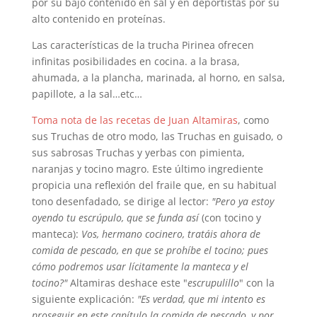
por su bajo contenido en sal y en deportistas por su
alto contenido en proteínas.
Las características de la trucha Pirinea ofrecen
infinitas posibilidades en cocina. a la brasa,
ahumada, a la plancha, marinada, al horno, en salsa,
papillote, a la sal…etc…
Toma nota de las recetas de Juan Altamiras
, como
sus Truchas de otro modo, las Truchas en guisado, o
sus sabrosas Truchas y yerbas con pimienta,
naranjas y tocino magro. Este último ingrediente
propicia una reflexión del fraile que, en su habitual
tono desenfadado, se dirige al lector:
"Pero ya estoy
oyendo tu escrúpulo, que se funda así
(con tocino y
manteca):
Vos, hermano cocinero, tratáis ahora de
comida de pescado, en que se prohíbe el tocino; pues
cómo podremos usar lícitamente la manteca y el
tocino?"
Altamiras deshace este "
escrupulillo
" con la
siguiente explicación:
"Es verdad, que mi intento es
proseguir en este capítulo la comida de pescado, y por